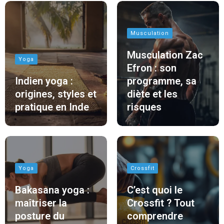
Musculation
Musculation Zac
Yoga
Efron : son
Indien yoga :
programme, sa
origines, styles et
diète et les
pratique en Inde
risques
Yoga
Crossfit
Bakasana yoga :
C’est quoi le
maîtriser la
Crossfit ? Tout
posture du
comprendre