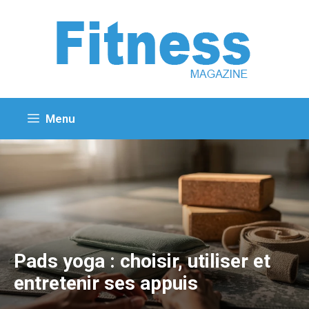
Aller
au
contenu
Menu
Pads yoga : choisir, utiliser et
entretenir ses appuis