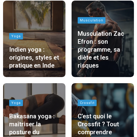
Musculation
Musculation Zac
Yoga
Efron : son
Indien yoga :
programme, sa
origines, styles et
diète et les
pratique en Inde
risques
Yoga
Crossfit
Bakasana yoga :
C’est quoi le
maîtriser la
Crossfit ? Tout
posture du
comprendre