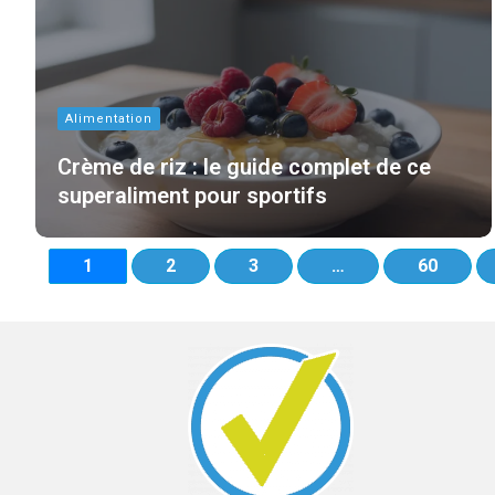
Alimentation
Crème de riz : le guide complet de ce
superaliment pour sportifs
1
2
3
…
60