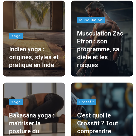
Musculation
Musculation Zac
Yoga
Efron : son
Indien yoga :
programme, sa
origines, styles et
diète et les
pratique en Inde
risques
Yoga
Crossfit
Bakasana yoga :
C’est quoi le
maîtriser la
Crossfit ? Tout
posture du
comprendre