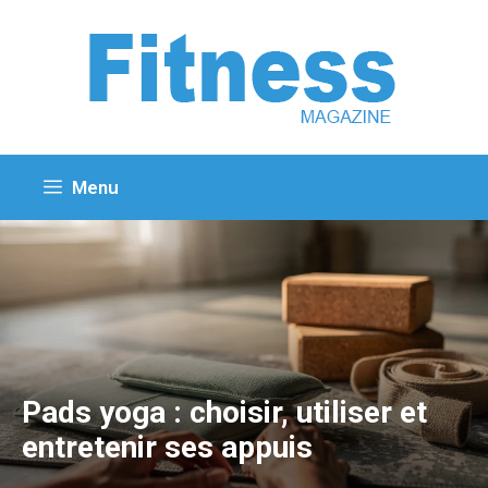
Aller
au
contenu
Menu
Pads yoga : choisir, utiliser et
entretenir ses appuis