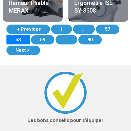
Rameur Pliable
Ergomètre ISE
MERAX
SY-8608
Previous
1
…
57
58
59
…
90
Next
Les bons conseils pour s'équiper