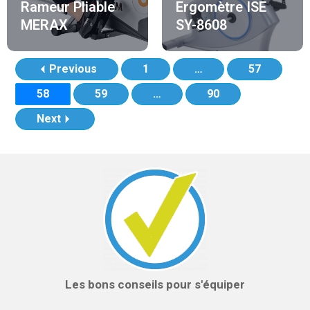
Rameur Pliable
Ergomètre ISE
MERAX
SY-8608
Previous
1
…
57
58
59
…
90
Next
Les bons conseils pour s'équiper