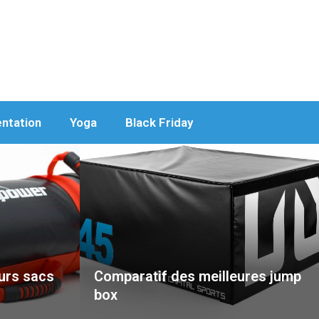
entation
Yoga
Black Friday
urs sacs
Comparatif des meilleures jump
box