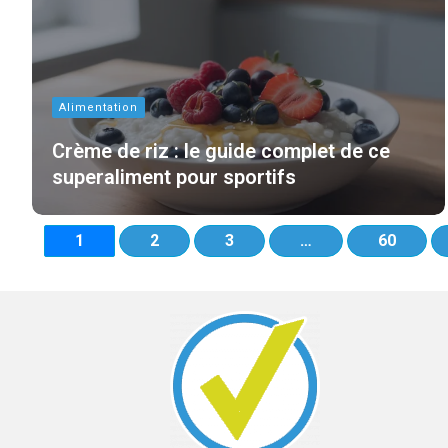
Alimentation
Crème de riz : le guide complet de ce
superaliment pour sportifs
1
2
3
…
60