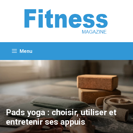
Aller
au
contenu
Menu
Pads yoga : choisir, utiliser et
entretenir ses appuis