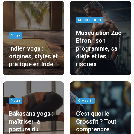
Musculation
Musculation Zac
Yoga
Efron : son
Indien yoga :
programme, sa
origines, styles et
diète et les
pratique en Inde
risques
Yoga
Crossfit
Bakasana yoga :
C’est quoi le
maîtriser la
Crossfit ? Tout
posture du
comprendre