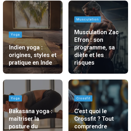
Musculation
Musculation Zac
Yoga
Efron : son
Indien yoga :
programme, sa
origines, styles et
diète et les
pratique en Inde
risques
Yoga
Crossfit
Bakasana yoga :
C’est quoi le
maîtriser la
Crossfit ? Tout
posture du
comprendre