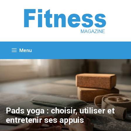
Aller
au
contenu
Menu
Pads yoga : choisir, utiliser et
entretenir ses appuis