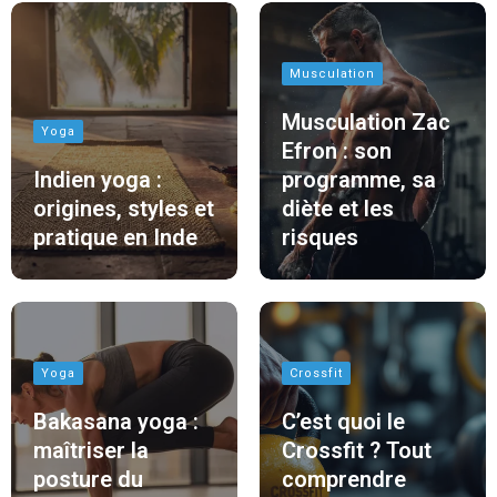
Musculation
Musculation Zac
Yoga
Efron : son
Indien yoga :
programme, sa
origines, styles et
diète et les
pratique en Inde
risques
Yoga
Crossfit
Bakasana yoga :
C’est quoi le
maîtriser la
Crossfit ? Tout
posture du
comprendre