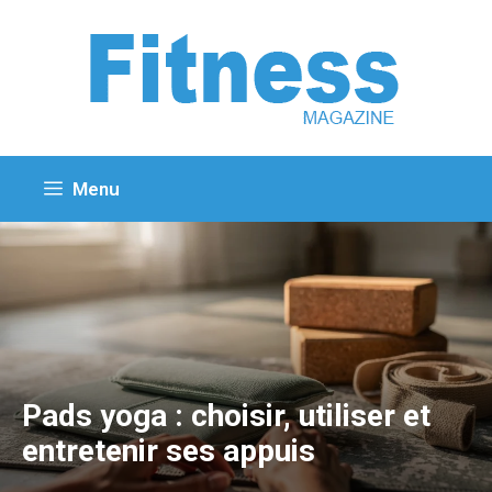
Aller
au
contenu
Menu
Pads yoga : choisir, utiliser et
entretenir ses appuis