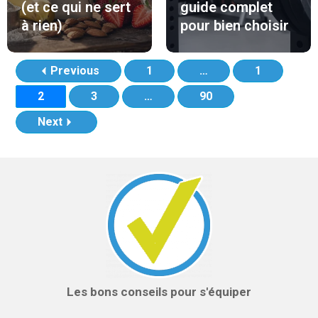
(et ce qui ne sert
guide complet
à rien)
pour bien choisir
Previous
1
…
1
2
3
…
90
Next
Les bons conseils pour s'équiper