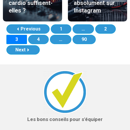
cardio suffisent-
absolument sur
elles ?
Instagram
Previous
1
…
2
3
4
…
90
Next
Les bons conseils pour s'équiper