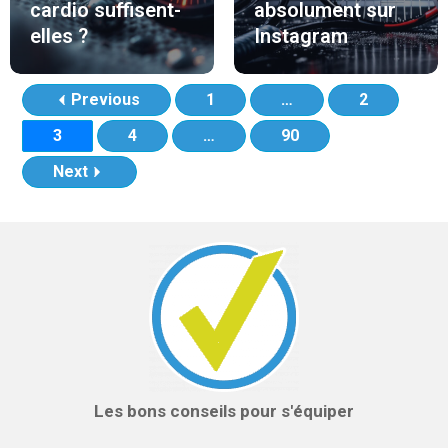
cardio suffisent-
absolument sur
elles ?
Instagram
Previous
1
…
2
3
4
…
90
Next
Les bons conseils pour s'équiper