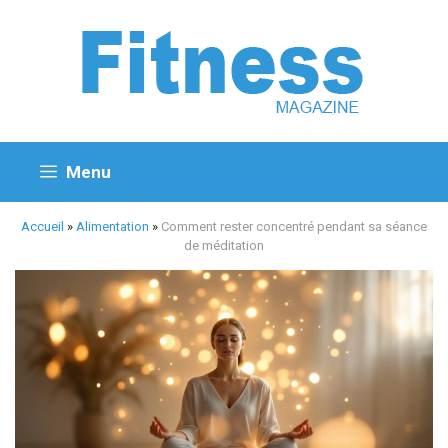
Aller
au
contenu
Menu
Accueil
»
Alimentation
»
Comment rester concentré pendant sa séance
de méditation