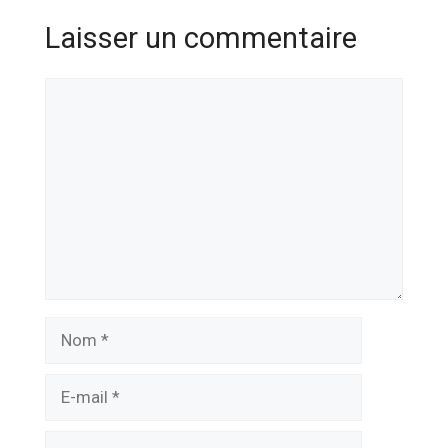
Laisser un commentaire
Commentaire
Nom
E-
mail
Site