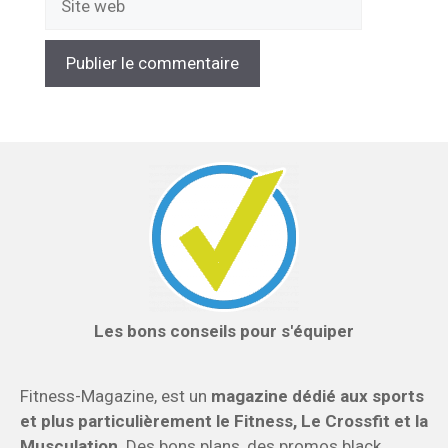
web
Les bons conseils pour s'équiper
Fitness-Magazine, est un
magazine dédié aux sports
et plus particulièrement le Fitness, Le Crossfit et la
Musculation
. Des bons plans, des promos black