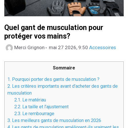
Quel gant de musculation pour
protéger vos mains?
Catégories
Merci Grignon
mai 27 2026, 9:50
Accessoires
Sommaire
1.
Pourquoi porter des gants de musculation ?
2.
Les critères importants avant d’acheter des gants de
musculation
2.1.
Le matériau
2.2.
La taille et l’ajustement
2.3.
Le rembourrage
3.
Les meilleurs gants de musculation en 2026
4.
Les gants de musculation améliorent-ils vraiment les