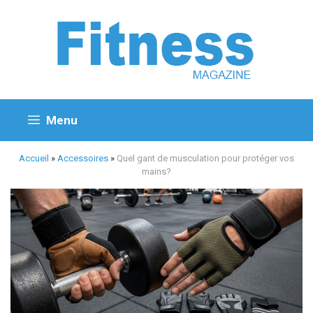
Aller
au
contenu
Menu
Accueil
»
Accessoires
»
Quel gant de musculation pour protéger vos
mains?