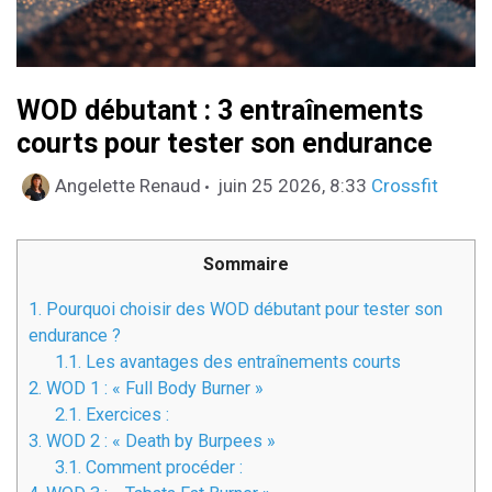
WOD débutant : 3 entraînements
courts pour tester son endurance
Catégories
Angelette Renaud
juin 25 2026, 8:33
Crossfit
Sommaire
1.
Pourquoi choisir des WOD débutant pour tester son
endurance ?
1.1.
Les avantages des entraînements courts
2.
WOD 1 : « Full Body Burner »
2.1.
Exercices :
3.
WOD 2 : « Death by Burpees »
3.1.
Comment procéder :