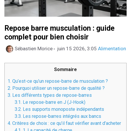
Repose barre musculation : guide
complet pour bien choisir
Catégories
Sébastien Morice
juin 15 2026, 3:05
Alimentation
Sommaire
1.
Qu’est-ce qu’un repose-barre de musculation ?
2.
Pourquoi utiliser un repose-barre de qualité ?
3.
Les différents types de repose-barres
3.1.
Le repose-barre en J (J-Hook)
3.2.
Les supports monoposte indépendants
3.3.
Les repose-barres intégrés aux bancs
4.
Critères de choix : ce qu’il faut vérifier avant d’acheter
4.1.
1. La capacité de charge