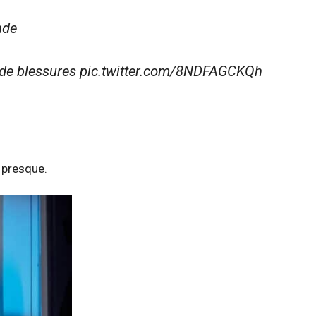
nde
ombe de blessures pic.twitter.com/8NDFAGCKQh
s presque.