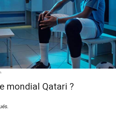
n
le mondial Qatari ?
ués.