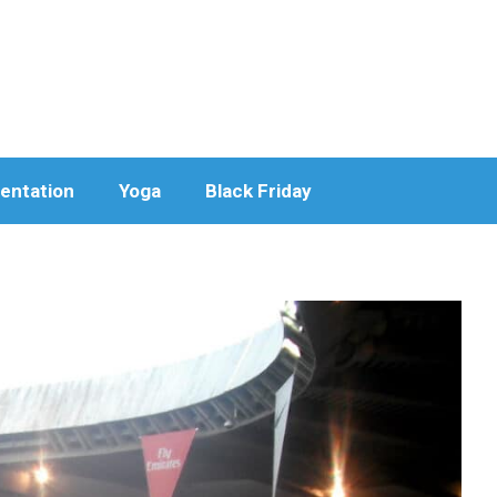
entation
Yoga
Black Friday