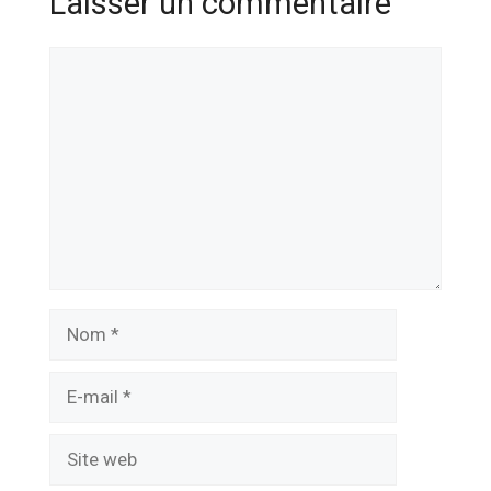
Laisser un commentaire
Commentaire
Nom
E-
mail
Site
web