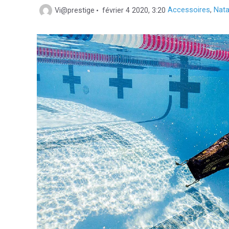
Catégories
Vi@prestige
février 4 2020, 3:20
Accessoires
,
Nata